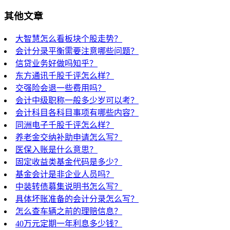
其他文章
大智慧怎么看板块个股走势？
会计分录平衡需要注意哪些问题？
信贷业务好做吗知乎？
东方通讯千股千评怎么样？
交强险会退一些费用吗？
会计中级职称一般多少岁可以考？
会计科目各科目事项有哪些内容？
同洲电子千股千评怎么样？
养老金交纳补助申请怎么写？
医保入账是什么意思？
固定收益类基金代码是多少？
基金会计是非企业人员吗？
中装转债募集说明书怎么写？
具体坏账准备的会计分录怎么写？
怎么查车辆之前的理赔信息？
40万元定期一年利息多少钱？