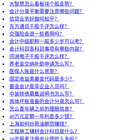
大智慧怎么看板块个股走势？
会计分录平衡需要注意哪些问题？
信贷业务好做吗知乎？
东方通讯千股千评怎么样？
交强险会退一些费用吗？
会计中级职称一般多少岁可以考？
会计科目各科目事项有哪些内容？
同洲电子千股千评怎么样？
养老金交纳补助申请怎么写？
医保入账是什么意思？
固定收益类基金代码是多少？
基金会计是非企业人员吗？
中装转债募集说明书怎么写？
具体坏账准备的会计分录怎么写？
怎么查车辆之前的理赔信息？
40万元定期一年利息多少钱？
上海如何炒原油期货赚钱？
工程施工辅材会计科目是什么？
16岁报考注册会计师的人多吗？