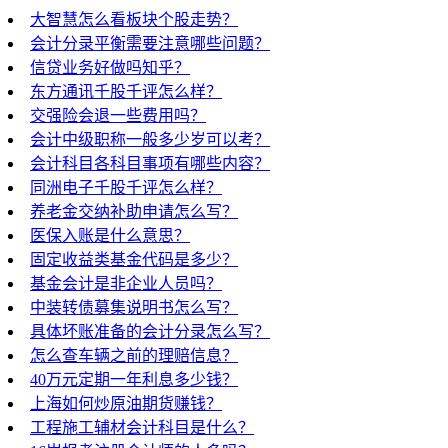
大智慧怎么看板块个股走势？
会计分录平衡需要注意哪些问题？
信贷业务好做吗知乎？
东方通讯千股千评怎么样？
交强险会退一些费用吗？
会计中级职称一般多少岁可以考？
会计科目各科目事项有哪些内容？
同洲电子千股千评怎么样？
养老金交纳补助申请怎么写？
医保入账是什么意思？
固定收益类基金代码是多少？
基金会计是非企业人员吗？
中装转债募集说明书怎么写？
具体坏账准备的会计分录怎么写？
怎么查车辆之前的理赔信息？
40万元定期一年利息多少钱？
上海如何炒原油期货赚钱？
工程施工辅材会计科目是什么？