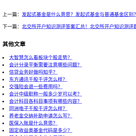
上一篇：
发起式基金是什么意思？发起式基金与普通基金区别
下一篇：
北交所开户知识测评答案汇总！北交所开户知识测评
其他文章
大智慧怎么看板块个股走势？
会计分录平衡需要注意哪些问题？
信贷业务好做吗知乎？
东方通讯千股千评怎么样？
交强险会退一些费用吗？
会计中级职称一般多少岁可以考？
会计科目各科目事项有哪些内容？
同洲电子千股千评怎么样？
养老金交纳补助申请怎么写？
医保入账是什么意思？
固定收益类基金代码是多少？