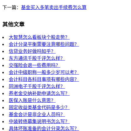
下一篇：
基金买入多笔卖出手续费怎么算
其他文章
大智慧怎么看板块个股走势？
会计分录平衡需要注意哪些问题？
信贷业务好做吗知乎？
东方通讯千股千评怎么样？
交强险会退一些费用吗？
会计中级职称一般多少岁可以考？
会计科目各科目事项有哪些内容？
同洲电子千股千评怎么样？
养老金交纳补助申请怎么写？
医保入账是什么意思？
固定收益类基金代码是多少？
基金会计是非企业人员吗？
中装转债募集说明书怎么写？
具体坏账准备的会计分录怎么写？