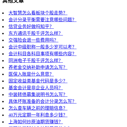
其他文章
大智慧怎么看板块个股走势？
会计分录平衡需要注意哪些问题？
信贷业务好做吗知乎？
东方通讯千股千评怎么样？
交强险会退一些费用吗？
会计中级职称一般多少岁可以考？
会计科目各科目事项有哪些内容？
同洲电子千股千评怎么样？
养老金交纳补助申请怎么写？
医保入账是什么意思？
固定收益类基金代码是多少？
基金会计是非企业人员吗？
中装转债募集说明书怎么写？
具体坏账准备的会计分录怎么写？
怎么查车辆之前的理赔信息？
40万元定期一年利息多少钱？
上海如何炒原油期货赚钱？